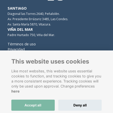
SANTIAGO
Diagonal las Torres 2640, Peñalolén.
Av. Presidente Errázuriz 3485, Las Condes.
Av. Santa María 5870, Vitacura.
VIÑA DEL MAR
Padre Hurtado 750, Viña del Mar.
Términos de uso
Privacidad
Cookies
Contacto
This website uses cookies
Like most websites, this website uses essential
cookies to function, and tracking cookies to give you
a more consistent experience. Tracking cookies will
only be used upon approval. Change preferences
here
Software de gestión de antiguos alumnos
energizado por
Accept all
Deny all
ToucanTech