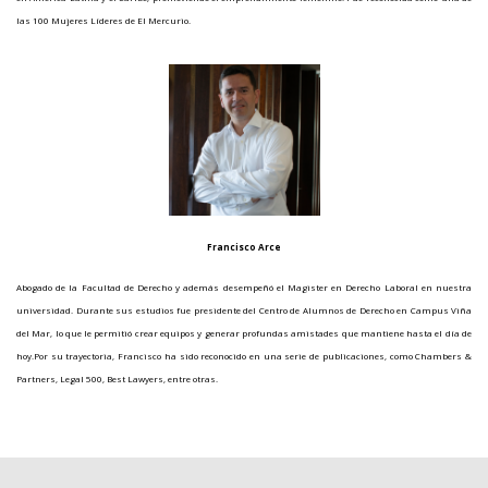
las 100 Mujeres Líderes de El Mercurio.
Francisco Arce
Abogado de la Facultad de Derecho y además desempeñó el Magister en Derecho Laboral en nuestra
universidad. Durante sus estudios fue presidente del Centro de Alumnos de Derecho en Campus Viña
del Mar, lo que le permitió crear equipos y generar profundas amistades que mantiene hasta el día de
hoy.
Por
su trayectoria, Francisco ha sido reconocido en una serie de publicaciones, como Chambers &
Partners, Legal 500, Best Lawyers, entre otras.