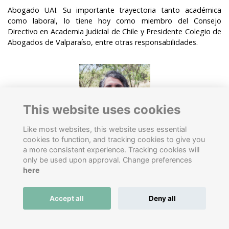
Abogado UAI. Su importante trayectoria tanto académica
como laboral, lo tiene hoy como miembro del Consejo
Directivo en Academia Judicial de Chile y Presidente Colegio de
Abogados de Valparaíso, entre otras responsabilidades.
This website uses cookies
Like most websites, this website uses essential
cookies to function, and tracking cookies to give you
Carlos Fernández
a more consistent experience. Tracking cookies will
only be used upon approval. Change preferences
Ingeniero
comercial UAI. Es
socio fundador de SOSAFE,
here
aplicación de seguridad vecinal
, que ha creado una
red
ciudadana que permite mejorar el lugar en el se vive.
Accept all
Deny all