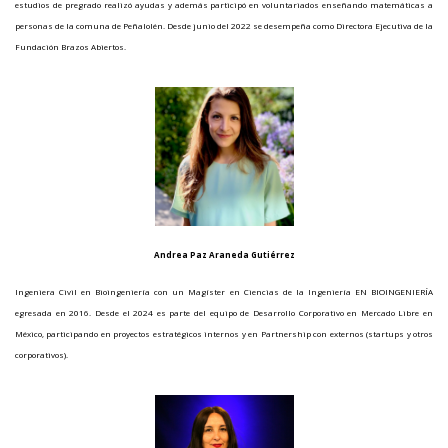
estudios de pregrado realizó ayudas y además participó en voluntariados enseñando matemáticas a
personas de la comuna de Peñalolén. Desde junio del 2022 se desempeña como Directora Ejecutiva de la
Fundación Brazos Abiertos.
Andrea Paz Araneda Gutiérrez
Ingeniera Civil en Bioingeniería con un Magíster en Ciencias de la Ingeniería EN BIOINGENIERÍA
egresada en 2016. Desde el 2024 es parte del equipo de Desarrollo Corporativo en Mercado Libre en
México, participando en proyectos estratégicos internos y en Partnership con externos (startups y otros
corporativos).