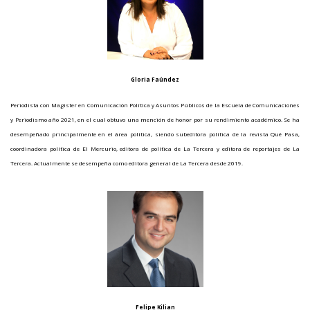
Gloria Faúndez
Periodista con Magister en Comunicación Política y Asuntos Públicos de la Escuela de Comunicaciones
y Periodismo año 2021, en el cual obtuvo una mención de honor por su rendimiento académico. Se ha
desempeñado principalmente en el área política, siendo subeditora política de la revista Qué Pasa,
coordinadora política de El Mercurio, editora de política de La Tercera y editora de reportajes de La
Tercera. Actualmente se desempeña como editora general de La Tercera desde 2019.
Felipe Kilian