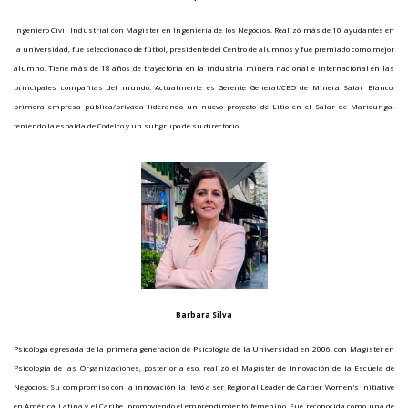
Ingeniero Civil Industrial con Magister en Ingeniería de los Negocios. Realizó más de 10 ayudantes en
la universidad, fue seleccionado de fútbol, presidente del Centro de alumnos y fue premiado como mejor
alumno. Tiene más de 18 años de trayectoria en la industria minera nacional e internacional en las
principales compañías del mundo. Actualmente es Gerente General/CEO de Minera Salar Blanco,
primera empresa pública/privada liderando un nuevo proyecto de Litio en el Salar de Maricunga,
teniendo la espalda de Codelco y un subgrupo de su directorio.
Barbara Silva
Psicóloga egresada de la primera generación de Psicología de la Universidad en 2006, con Magister en
Psicología de las Organizaciones, posterior a eso, realizó el Magister de Innovación de la Escuela de
Negocios. Su compromiso con la innovación la llevó a ser Regional Leader de Cartier Women's Initiative
en América Latina y el Caribe, promoviendo el emprendimiento femenino. Fue reconocida como una de