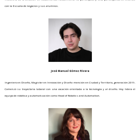
con la Escuela de negocios y sus alumnos.
José Manuel Gómez Rivera
Ingeniero en Diseño, Magister en Innovación y Diseño mención en Ciudad y Territorio, generación 2019.
Comenzó su trayectoria laboral con una vocación orientada a la tecnología y al diseño. Hoy lidera el
equipo de robótica y automatización como Head of Robotics and Automation.