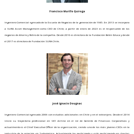
Francisco Murillo Quiroga
Ingeniero Comercial egresado de la Escuela de Negocios de la generación de 1985. En 2013 se incorpora
a SURA Asset Management como CEO de Chile; a partir de enero de 2023 es el responsable de los
negocios de Ahorro y Retiro de la compañía. Desde 2016 es directora de la Fundación Belén Educa y desde
el 2017 es directora de Fundación SURA Chile.
José Ignacio Dougnac
Ingeniero Comercial egresado 2006 con estudios adicionales en Chile y en el extranjero. Desde el 2014
inició su trayectoria profesional en SKY Airline en el rol de Gerente de Finanzas Corporativos y
actualmente es el Chief Executive Officer de la organización, siendo uno de los más jóvenes CEOs en la
industria de la aviación en Sudamérica. Actualmente ha participado y está participando en charlas