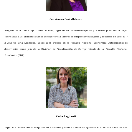
Constanza Castelblanco
Abogada de la UAI Campus Viña del Mar, lugar en el cual realizó ayudas y recibió el premio a la mejor
licenciada. Sus primeros 5 años de experiencia laboral se adepto como abogada y asociada en Bofill Mir
& Alvarez Jana Abogados. Desde 2015 trabaja en la Fiscalía Nacional Económica. Actualmente se
desempeña como Jefa de la División de Fiscalización de Cumplimiento de la Fiscalía Nacional
Económica (FNE).
Carla Raglianti
Ingeniera Comercial con Magister en Economía y Políticas Públicas egresada el año 2009. Durante sus