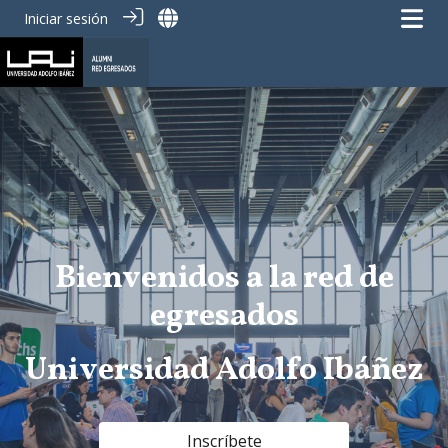
Iniciar sesión
Bienvenidos a la red de
egresados
Universidad Adolfo Ibáñez
Inscrí­bete