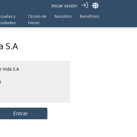
Iniciar sesión
scuelas y
Círculo de
Nosotros
Beneficios
acultades
Honor
a S.A
 Vida S.A
5
Entrar