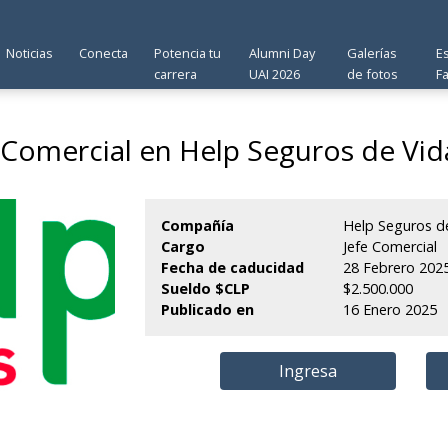
Noticias
Conecta
Potencia tu
Alumni Day
Galerías
E
carrera
UAI 2026
de fotos
F
 Comercial en Help Seguros de Vid
Compañía
Help Seguros de
Cargo
Jefe Comercial
Fecha de caducidad
28 Febrero 202
Sueldo $CLP
$2.500.000
Publicado en
16 Enero 2025
Ingresa