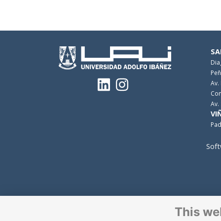
SA
Dia
Peñ
Av.
Con
Av.
VI
Pad
Soft
This we