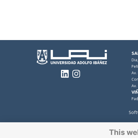
SA
Dia
Peñ
Av.
Con
Av.
VI
Pad
Soft
This we