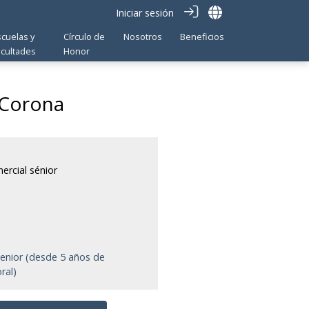
Iniciar sesión
scuelas y
Círculo de
Nosotros
Beneficios
acultades
Honor
 Corona
a
ercial sénior
senior (desde 5 años de
ral)