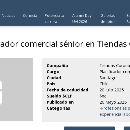
Noticias
Conecta
Potencia tu
Alumni Day
Galerías
E
carrera
UAI 2026
de fotos
F
icador comercial sénior en Tiendas
Compañía
Tiendas Coron
Cargo
Planificador com
Ciudad
Santiago
País
Chile
Fecha de caducidad
20 Julio 2025
Sueldo $CLP
$na
Publicado en
20 Mayo 2025
Categorías
-Profesionales 
experiencia labo