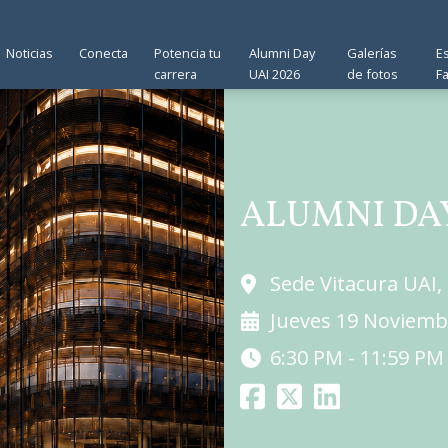
Noticias
Conecta
Potencia tu
Alumni Day
Galerías
E
carrera
UAI 2026
de fotos
F
ALUMNI DAY
Sede Vitacura UAI, 
Jueves 19 Noviemb
6:30 PM - 11:59 PM