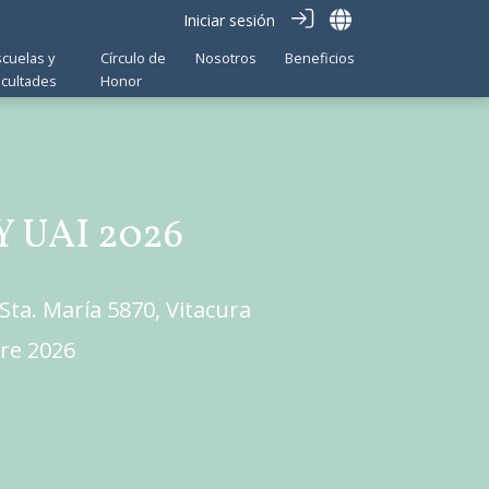
Iniciar sesión
scuelas y
Círculo de
Nosotros
Beneficios
acultades
Honor
 UAI 2026
Sta. María 5870, Vitacura
re 2026