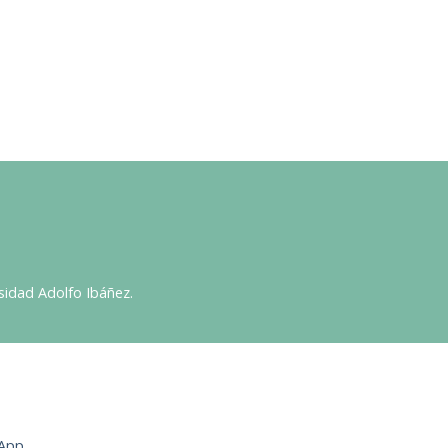
sidad Adolfo Ibáñez.
App