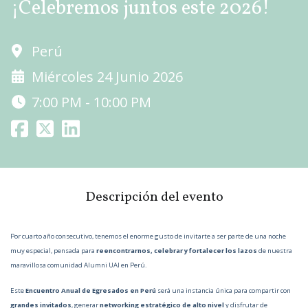
¡Celebremos juntos este 2026!
Perú
Miércoles 24 Junio 2026
7:00 PM - 10:00 PM
Descripción del evento
Por cuarto año consecutivo, tenemos el enorme gusto de invitarte a ser parte de una noche
muy especial, pensada para
reencontrarnos, celebrar y fortalecer los lazos
de nuestra
maravillosa comunidad Alumni UAI en Perú.
Este
Encuentro Anual de Egresados en Perú
será una instancia única para compartir con
grandes invitados
, generar
networking estratégico de alto nivel
y disfrutar de