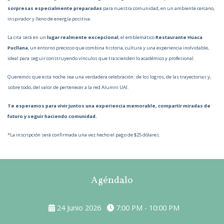
sorpresas especialmente preparadas
para nuestra comunidad, en un ambiente cercano,
inspirador y lleno de energía positiva.
La cita será en un
lugar realmente excepcional
, el emblemático
Restaurante Huaca
Pucllana
, un entorno precioso que combina historia, cultura y una experiencia inolvidable,
ideal para seguir construyendo vínculos que trascienden lo académico y profesional.
Queremos que esta noche sea una verdadera celebración: de los logros, de las trayectorias y,
sobre todo, del valor de pertenecer a la red Alumni UAI.
Te esperamos para vivir juntos una experiencia memorable, compartir miradas de
futuro y seguir haciendo comunidad.
*La inscripción será confirmada una vez hecho el pago de $25 dólares.
Agéndalo
24 Junio 2026
7:00 PM - 10:00 PM