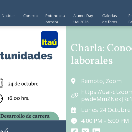
Noticias
Conecta
Potencia tu
Alumni Day
Galerías
E
carrera
UAI 2026
de fotos
F
Charla: Cono
laborales
Remoto, Zoom
https://uai-cl.zoo
pwd=MmZNekJKc1
Lunes 24 Octubre
4:00 PM - 5:00 PM