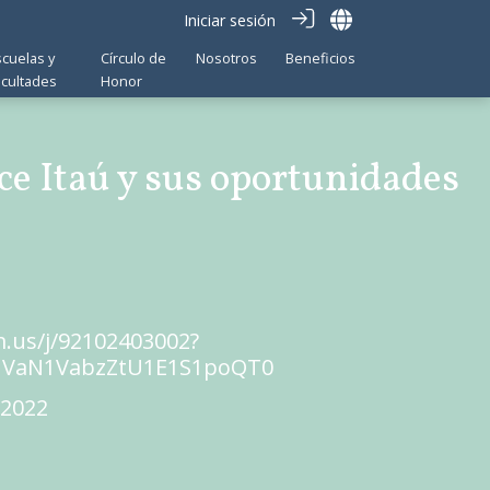
Iniciar sesión
scuelas y
Círculo de
Nosotros
Beneficios
acultades
Honor
ce Itaú y sus oportunidades
m.us/j/92102403002?
VaN1VabzZtU1E1S1poQT0
 2022