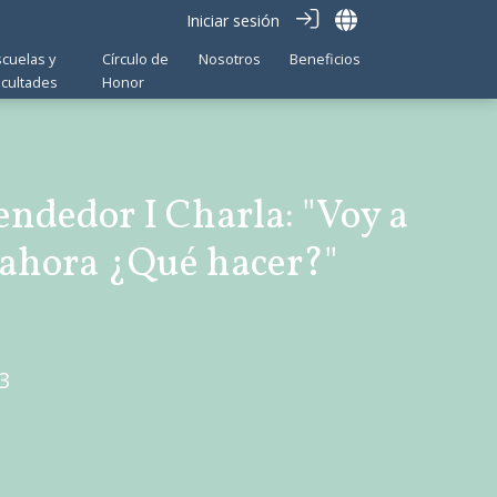
Iniciar sesión
scuelas y
Círculo de
Nosotros
Beneficios
acultades
Honor
ndedor I Charla: "Voy a
ahora ¿Qué hacer?"
3