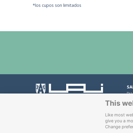
*los cupos son limitados
SA
Dia
Peñ
This we
Av.
Con
Like most webs
Av.
give you a mo
VI
Change prefe
Pad