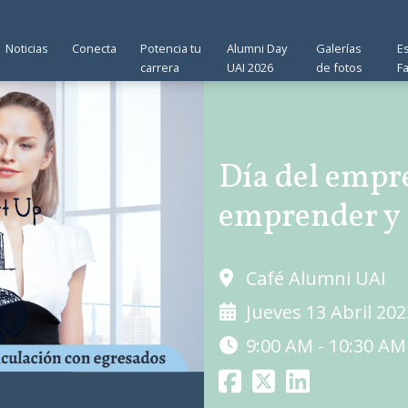
Noticias
Conecta
Potencia tu
Alumni Day
Galerías
E
carrera
UAI 2026
de fotos
F
Día del empre
emprender y 
Café Alumni UAI
Jueves 13 Abril 202
9:00 AM - 10:30 AM