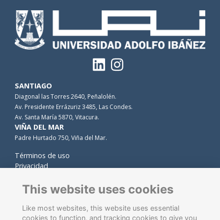
SANTIAGO
Diagonal las Torres 2640, Peñalolén.
Av. Presidente Errázuriz 3485, Las Condes.
Av. Santa María 5870, Vitacura.
VIÑA DEL MAR
Padre Hurtado 750, Viña del Mar.
Términos de uso
Privacidad
Cookies
Contacto
This website uses cookies
Like most websites, this website uses essential
cookies to function, and tracking cookies to give you