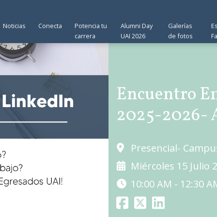
Noticias
Conecta
Potencia tu
Alumni Day
Galerías
E
carrera
UAI 2026
de fotos
F
Encuentro Em
2025-2026- A
Presencial- Campu
Miércoles 15 Julio 
10:00 AM - 12:30 A