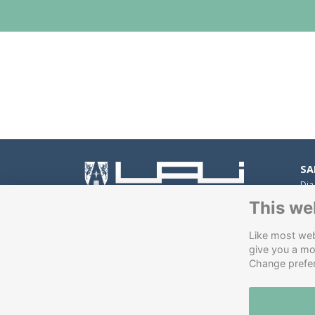
SA
Dia
Peñ
This we
Av.
Con
Like most webs
Av.
give you a mo
VI
Change prefe
Pad
Soft