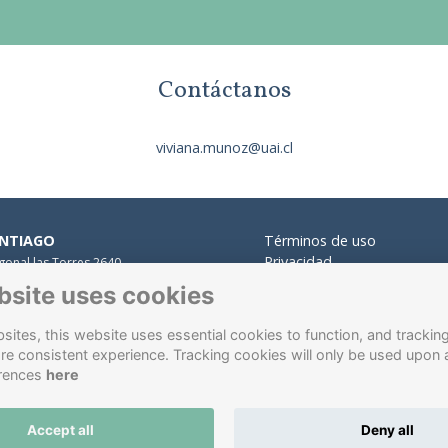
Contáctanos
viviana.munoz@uai.cl
NTIAGO
Términos de uso
Privacidad
gonal las Torres 2640,
Cookies
alolén.
bsite uses cookies
Contacto
 Presidente Errázuriz 3485, Las
des.
ites, this website uses essential cookies to function, and trackin
 Santa María 5870, Vitacura.
re consistent experience. Tracking cookies will only be used upon 
ÑA DEL MAR
rences
here
re Hurtado 750, Viña del Mar.
Accept all
Deny all
ware de gestión de antiguos alumnos
energizado por
ToucanT