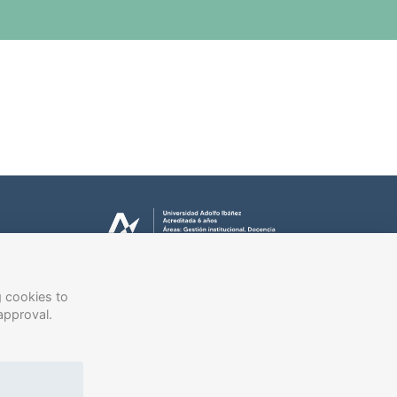
g cookies to
approval.
ech