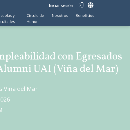
Iniciar sesión
scuelas y
Círculo de
Nosotros
Beneficios
acultades
Honor
pleabilidad con Egresados
lumni UAI (Viña del Mar)
s Viña del Mar
2026
M