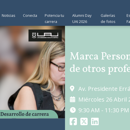
Noticias
Conecta
Potencia tu
Alumni Day
Galerías
E
carrera
UAI 2026
de fotos
F
Marca Persona
de otros prof
Av. Presidente Err
Miércoles 26 Abril
9:30 AM - 11:30 PM