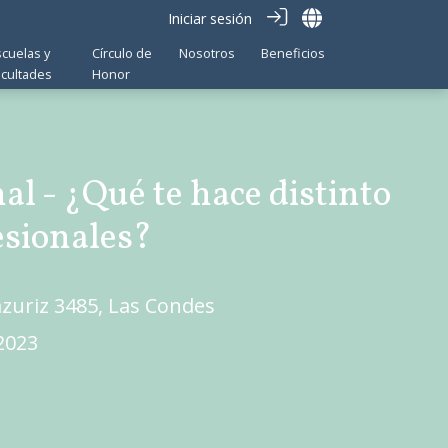
Iniciar sesión
scuelas y
Círculo de
Nosotros
Beneficios
acultades
Honor
l - ¿Qué te hace distinto
esionales?
ázuriz 3485, Las Condes
 2023