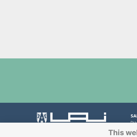
SA
Dia
Peñ
This we
Av.