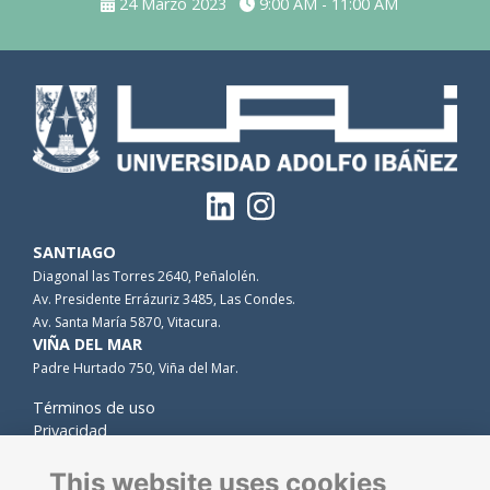
24 Marzo 2023
9:00 AM - 11:00 AM
SANTIAGO
Diagonal las Torres 2640, Peñalolén.
Av. Presidente Errázuriz 3485, Las Condes.
Av. Santa María 5870, Vitacura.
VIÑA DEL MAR
Padre Hurtado 750, Viña del Mar.
Términos de uso
Privacidad
Cookies
Contacto
This website uses cookies