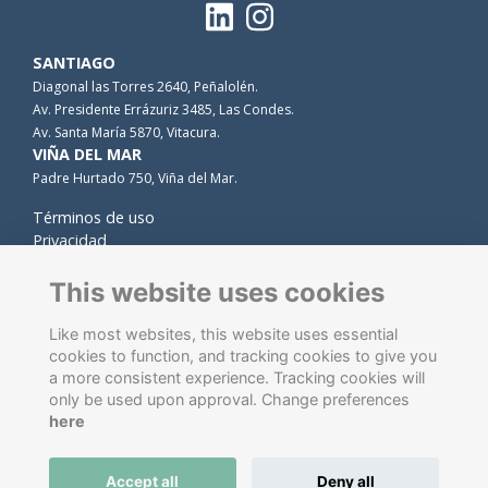
SANTIAGO
Diagonal las Torres 2640, Peñalolén.
Av. Presidente Errázuriz 3485, Las Condes.
Av. Santa María 5870, Vitacura.
VIÑA DEL MAR
Padre Hurtado 750, Viña del Mar.
Términos de uso
Privacidad
Cookies
Contacto
This website uses cookies
Like most websites, this website uses essential
cookies to function, and tracking cookies to give you
a more consistent experience. Tracking cookies will
only be used upon approval. Change preferences
here
Software de gestión de antiguos alumnos
energizado por
Accept all
Deny all