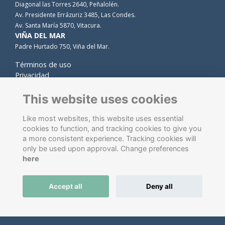
Diagonal las Torres 2640, Peñalolén.
Av. Presidente Errázuriz 3485, Las Condes.
Av. Santa María 5870, Vitacura.
VIÑA DEL MAR
Padre Hurtado 750, Viña del Mar.
Términos de uso
Privacidad
Cookies
Contacto
This website uses cookies
Like most websites, this website uses essential
cookies to function, and tracking cookies to give you
a more consistent experience. Tracking cookies will
only be used upon approval. Change preferences
here
Software de gestión de antiguos alumnos
energizado por
Accept all
Deny all
ToucanTech