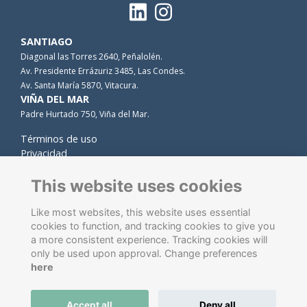
SANTIAGO
Diagonal las Torres 2640, Peñalolén.
Av. Presidente Errázuriz 3485, Las Condes.
Av. Santa María 5870, Vitacura.
VIÑA DEL MAR
Padre Hurtado 750, Viña del Mar.
Términos de uso
Privacidad
Cookies
Contacto
This website uses cookies
Like most websites, this website uses essential
cookies to function, and tracking cookies to give you
a more consistent experience. Tracking cookies will
only be used upon approval. Change preferences
here
Software de gestión de antiguos alumnos
energizado por
Accept all
Deny all