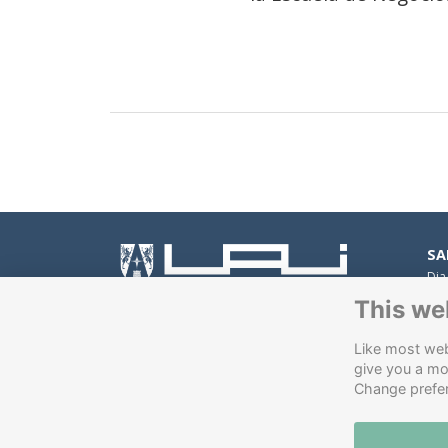
SA
Dia
Peñ
This we
Av.
Con
Like most webs
Av.
give you a mo
VI
Change prefe
Pad
Soft