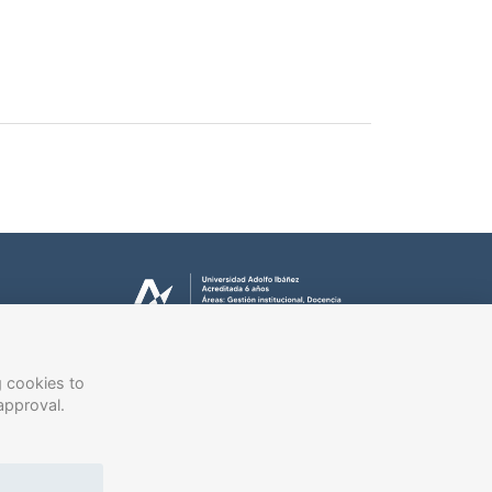
g cookies to
approval.
ech