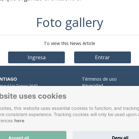
Foto gallery
To view this News Article
Ingresa
Entrar
NTIAGO
Términos de uso
Privacidad
gonal las Torres 2640,
Cookies
alolén.
bsite uses cookies
Contacto
 Presidente Errázuriz 3485, Las
des.
ites, this website uses essential cookies to function, and trackin
 Santa María 5870, Vitacura.
re consistent experience. Tracking cookies will only be used upon 
ÑA DEL MAR
rences
here
re Hurtado 750, Viña del Mar.
Accept all
Deny all
ware de gestión de antiguos alumnos
energizado por
ToucanT