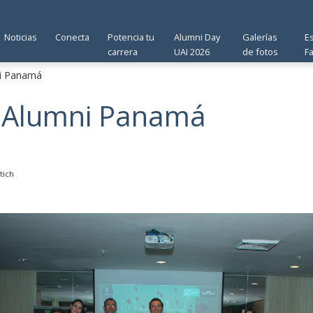
Noticias
Conecta
Potencia tu
Alumni Day
Galerías
E
carrera
UAI 2026
de fotos
F
i Panamá
 Alumni Panamá
tich