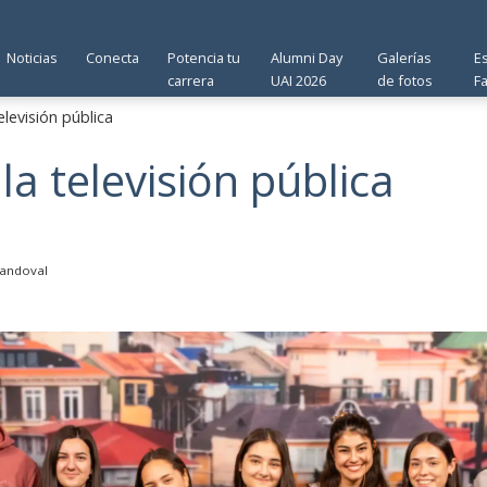
Noticias
Conecta
Potencia tu
Alumni Day
Galerías
E
carrera
UAI 2026
de fotos
F
elevisión pública
 la televisión pública
andoval