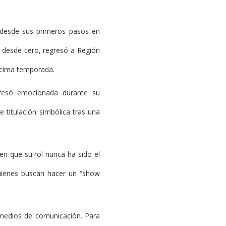
o desde sus primeros pasos en
ón desde cero, regresó a Región
écima temporada.
nfesó emocionada durante su
 titulación simbólica tras una
en que su rol nunca ha sido el
 quienes buscan hacer un “show
s medios de comunicación. Para