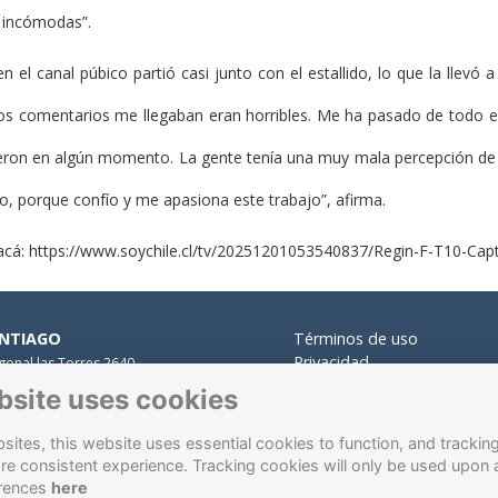
 incómodas”.
n el canal púbico partió casi junto con el estallido, lo que la llevó a
los comentarios me llegaban eran horribles. Me ha pasado de todo 
ron en algún momento. La gente tenía una muy mala percepción de lo 
, porque confío y me apasiona este trabajo”, afirma.
acá:
https://www.soychile.cl/tv/20251201053540837/Regin-F-T10-Capt
NTIAGO
Términos de uso
Privacidad
gonal las Torres 2640,
Cookies
alolén.
bsite uses cookies
Contacto
 Presidente Errázuriz 3485, Las
des.
ites, this website uses essential cookies to function, and trackin
 Santa María 5870, Vitacura.
re consistent experience. Tracking cookies will only be used upon 
ÑA DEL MAR
rences
here