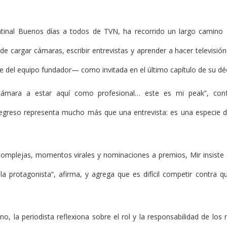
matinal Buenos días a todos de TVN, ha recorrido un largo camin
de cargar cámaras, escribir entrevistas y aprender a hacer televisi
e del equipo fundador— como invitada en el último capítulo de su d
cámara a estar aquí como profesional… este es mi peak”, co
e regreso representa mucho más que una entrevista: es una especie de
omplejas, momentos virales y nominaciones a premios, Mir insiste 
 la protagonista”, afirma, y agrega que es difícil competir contra
no, la periodista reflexiona sobre el rol y la responsabilidad de lo