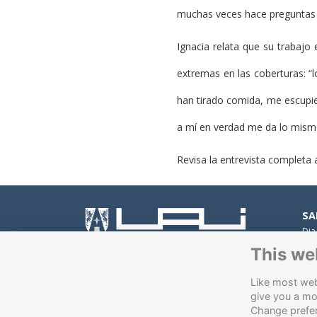
muchas veces hace preguntas
Ignacia relata que su trabajo e
extremas en las coberturas: “
han tirado comida, me escupie
a mí en verdad me da lo mismo
Revisa la entrevista completa 
SA
Dia
Peñ
This we
Av.
Con
Like most webs
Av.
give you a mo
VI
Change prefe