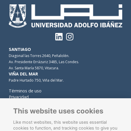
SANTIAGO
Diagonal las Torres 2640, Peñalolén.
Av. Presidente Errázuriz 3485, Las Condes.
Av. Santa María 5870, Vitacura.
VIÑA DEL MAR
Padre Hurtado 750, Viña del Mar.
Términos de uso
Privacidad
Cookies
Contacto
This website uses cookies
Like most websites, this website uses essential
cookies to function, and tracking cookies to give you