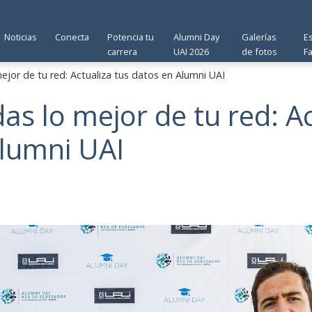
Noticias
Conecta
Potencia tu
Alumni Day
Galerías
E
carrera
UAI 2026
de fotos
F
ejor de tu red: Actualiza tus datos en Alumni UAI
as lo mejor de tu red: A
lumni UAI