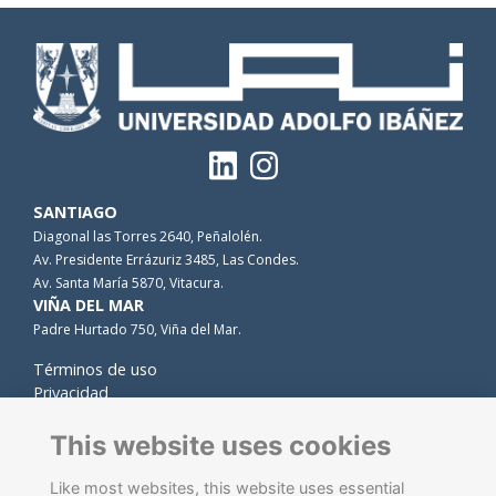
SANTIAGO
Diagonal las Torres 2640, Peñalolén.
Av. Presidente Errázuriz 3485, Las Condes.
Av. Santa María 5870, Vitacura.
VIÑA DEL MAR
Padre Hurtado 750, Viña del Mar.
Términos de uso
Privacidad
Cookies
Contacto
This website uses cookies
Like most websites, this website uses essential