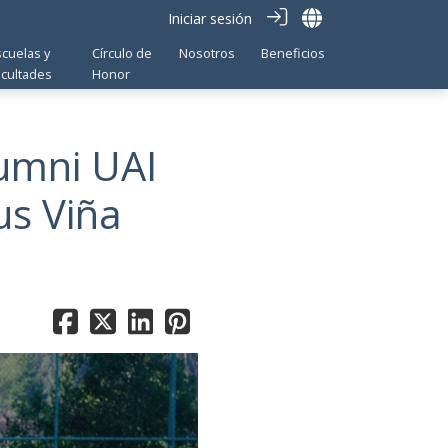
Iniciar sesión
scuelas y
Círculo de
Nosotros
Beneficios
acultades
Honor
umni UAI
us Viña