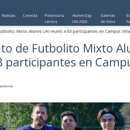
Noticias
Conecta
Potencia tu
Alumni Day
Galerías
E
carrera
UAI 2026
de fotos
F
bolito Mixto Alumni UAI reunió a 63 participantes en Campus Viña
o de Futbolito Mixto Al
3 participantes en Camp
andoval