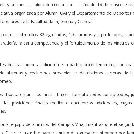
ia y un fuerte espíritu de comunidad, el sábado 16 de mayo se re
iniciativa organizada por Alumni UAI y el Departamento de Deportes
profesores de la Facultad de Ingeniería y Ciencias.
icipantes, entre ellos 32 egresados, 29 alumnos y 2 profesores, qu
radería, la sana competencia y el fortalecimiento de los vínculos en
tes de esta primera edición fue la participación femenina, con má
e alumnas y exalumnas provenientes de distintas carreras de la 
torneo.
os disputaron una fase inicial bajo el formato todos contra todos, 
n las posiciones finales mediante encuentros adicionales, cuyas
es.
 por el equipo de alumnos del Campus Viña, mientras que el segu
. El tercer lugar fue para el equipo de egresados integrado por Ma