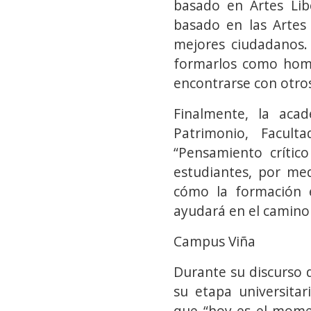
basado en Artes Lib
basado en las Artes 
mejores ciudadanos.
formarlos como hombr
encontrarse con otros
Finalmente, la aca
Patrimonio, Facult
“Pensamiento crític
estudiantes, por me
cómo la formación e
ayudará en el camino 
Campus Viña
Durante su discurso d
su etapa universitar
que “hoy es el mome