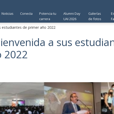
Noticias
Conecta
Potencia tu
Alumni Day
Galerías
E
carrera
UAI 2026
de fotos
F
s estudiantes de primer año 2022
bienvenida a sus estudia
o 2022