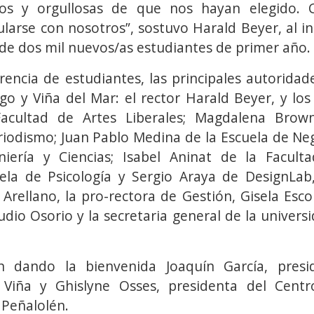
os y orgullosas de que nos hayan elegido.
larse con nosotros”, sostuvo Harald Beyer, al in
de dos mil nuevos/as estudiantes de primer año.
encia de estudiantes, las principales autoridade
go y Viña del Mar: el rector Harald Beyer, y los
Facultad de Artes Liberales; Magdalena Brow
iodismo; Juan Pablo Medina de la Escuela de Nego
niería y Ciencias; Isabel Aninat de la Facult
ela de Psicología y Sergio Araya de DesignLa
 Arellano, la pro-rectora de Gestión, Gisela Escob
dio Osorio y la secretaria general de la universi
n dando la bienvenida Joaquín García, pres
Viña y Ghislyne Osses, presidenta del Cent
 Peñalolén.