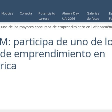
Noticias
Conecta
Potencia tu
Alumni Day
Galerías
E
carrera
UAI 2026
de fotos
F
e uno de los mayores concursos de emprendimiento en Latinoaméri
: participa de uno de l
 de emprendimiento en
rica