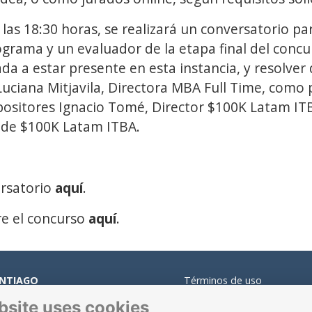
las 18:30 horas, se realizará un conversatorio par
ograma y un evaluador de la etapa final del conc
da a estar presente en esta instancia, y resolver
Luciana Mitjavila, Directora MBA Full Time, como
ositores Ignacio Tomé, Director $100K Latam ITB
 de $100K Latam ITBA.
ersatorio
aquí
.
e el concurso
aquí
.
NTIAGO
Términos de uso
Privacidad
gonal las Torres 2640,
bsite uses cookies
Cookies
alolén.