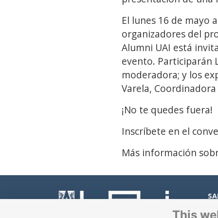
El lunes 16 de mayo a 
organizadores del pr
Alumni UAI está invita
evento. Participarán 
moderadora; y los exp
Varela, Coordinadora
¡No te quedes fuera!
Inscríbete en el conv
Más información sobr
SA
Dia
This we
Peñ