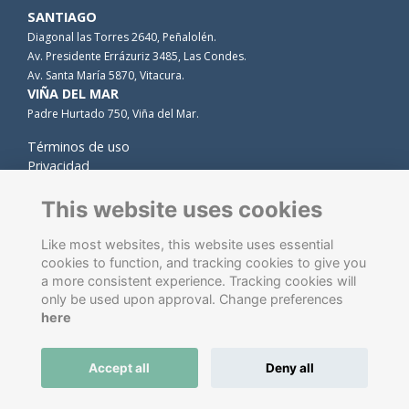
SANTIAGO
Diagonal las Torres 2640, Peñalolén.
Av. Presidente Errázuriz 3485, Las Condes.
Av. Santa María 5870, Vitacura.
VIÑA DEL MAR
Padre Hurtado 750, Viña del Mar.
Términos de uso
Privacidad
Cookies
Contacto
This website uses cookies
Like most websites, this website uses essential
cookies to function, and tracking cookies to give you
a more consistent experience. Tracking cookies will
only be used upon approval. Change preferences
here
Software de gestión de antiguos alumnos
energizado por
Accept all
Deny all
ToucanTech