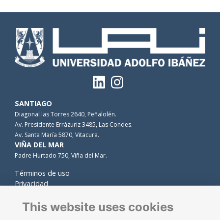
SANTIAGO
Diagonal las Torres 2640, Peñalolén.
Av. Presidente Errázuriz 3485, Las Condes.
Av. Santa María 5870, Vitacura.
VIÑA DEL MAR
Padre Hurtado 750, Viña del Mar.
Términos de uso
Privacidad
Cookies
Contacto
This website uses cookies