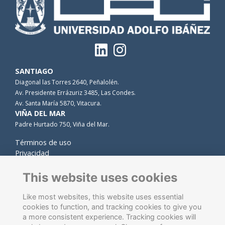
SANTIAGO
Diagonal las Torres 2640, Peñalolén.
Av. Presidente Errázuriz 3485, Las Condes.
Av. Santa María 5870, Vitacura.
VIÑA DEL MAR
Padre Hurtado 750, Viña del Mar.
Términos de uso
Privacidad
Cookies
Contacto
This website uses cookies
Like most websites, this website uses essential
cookies to function, and tracking cookies to give you
a more consistent experience. Tracking cookies will