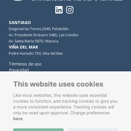
SANTIAGO
Diagonal las Torres 2640, Peñalolén.
Av. Presidente Errázuriz 3485, Las Condes.
Av. Santa María 5870, Vitacura.
VIÑA DEL MAR
Padre Hurtado 750, Viña del Mar.
Términos de uso
Privacidad
Cookies
Contacto
This website uses cookies
Like most websites, this website uses essential
cookies to function, and tracking cookies to give you
a more consistent experience. Tracking cookies will
only be used upon approval. Change preferences
here