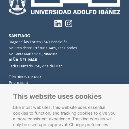
SANTIAGO
Diagonal las Torres 2640, Peñalolén.
Av. Presidente Errázuriz 3485, Las Condes.
Av. Santa María 5870, Vitacura.
VIÑA DEL MAR
Padre Hurtado 750, Viña del Mar.
Términos de uso
Privacidad
Cookies
Contacto
This website uses cookies
Like most websites, this website uses essential
cookies to function, and tracking cookies to give you
a more consistent experience. Tracking cookies will
only be used upon approval. Change preferences