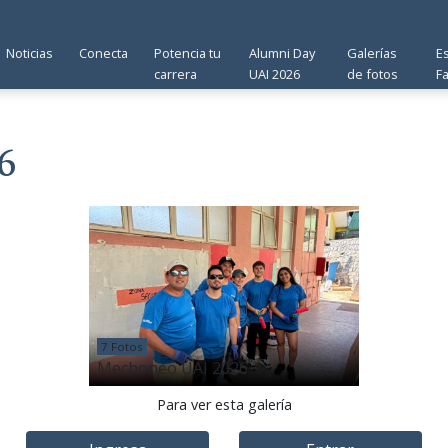
Noticias
Conecta
Potencia tu
Alumni Day
Galerías
E
carrera
UAI 2026
de fotos
F
6
7 Fotos
Mechoneo UAI 2026
Para ver esta galería