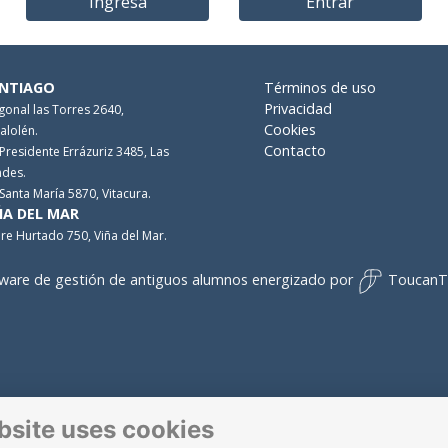
Ingresa
Entrar
NTIAGO
Términos de uso
Privacidad
gonal las Torres 2640,
Cookies
alolén.
Contacto
 Presidente Errázuriz 3485, Las
des.
 Santa María 5870, Vitacura.
ÑA DEL MAR
re Hurtado 750, Viña del Mar.
ware de gestión de antiguos alumnos
energizado por
ToucanT
bsite uses cookies