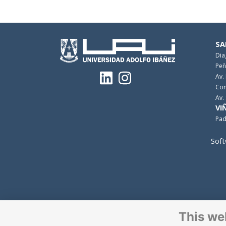
SA
Dia
Peñ
Av.
Con
Av.
VI
Pad
Soft
This we