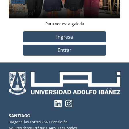
7 Fotos
Encuentro: Mujeres que crean tendencia
(Santiago)
Para ver esta galería
Ingresa
Entrar
SANTIAGO
Diagonal las Torres 2640, Peñalolén.
Av. Presidente Errázuriz 3485, Las Condes.