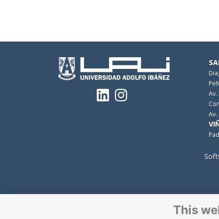
SA
Dia
Peñ
Av.
Con
Av.
VI
Pad
Soft
This we