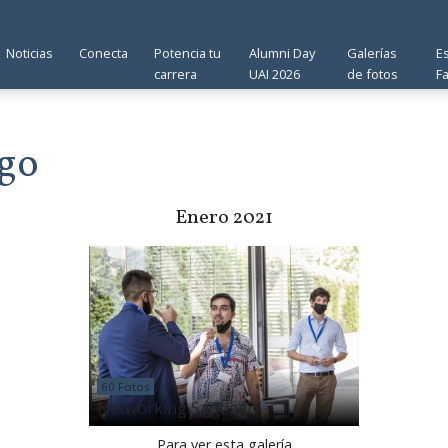
Noticias
Conecta
Potencia tu
Alumni Day
Galerías
E
carrera
UAI 2026
de fotos
F
go
Enero 2021
60 Fotos
Networking Santiago
Para ver esta galería