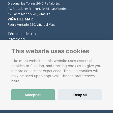
Diagonal las Torres 2640, Peñalolén.
Av. Presidente Errázuriz 3485, Las Condes.
Av. Santa María 5870, Vitacura.
VIÑA DEL MAR
Padre Hurtado 750, Viña del Mar.
Términos de uso
Privacidad
Cookies
Contacto
This website uses cookies
Like most websites, this website uses essential
cookies to function, and tracking cookies to give you
a more consistent experience. Tracking cookies will
only be used upon approval. Change preferences
here
Software de gestión de antiguos alumnos
energizado por
Accept all
Deny all
ToucanTech