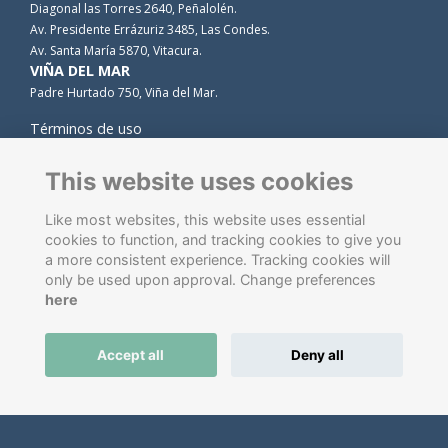
Diagonal las Torres 2640, Peñalolén.
Av. Presidente Errázuriz 3485, Las Condes.
Av. Santa María 5870, Vitacura.
VIÑA DEL MAR
Padre Hurtado 750, Viña del Mar.
Términos de uso
Privacidad
Cookies
This website uses cookies
Contacto
Like most websites, this website uses essential
cookies to function, and tracking cookies to give you
a more consistent experience. Tracking cookies will
only be used upon approval. Change preferences
here
Accept all
Deny all
Software de gestión de antiguos alumnos
energizado por
ToucanTech