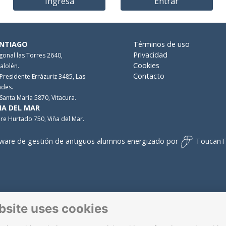
Ingresa
Entrar
NTIAGO
Términos de uso
Privacidad
gonal las Torres 2640,
Cookies
alolén.
Contacto
 Presidente Errázuriz 3485, Las
des.
 Santa María 5870, Vitacura.
ÑA DEL MAR
re Hurtado 750, Viña del Mar.
ware de gestión de antiguos alumnos
energizado por
ToucanT
bsite uses cookies