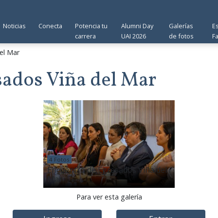
Noticias
Conecta
Potencia tu
Alumni Day
Galerías
E
carrera
UAI 2026
de fotos
F
el Mar
sados Viña del Mar
4 Fotos
Encuentro de Egresados Viña del
Mar
Para ver esta galería