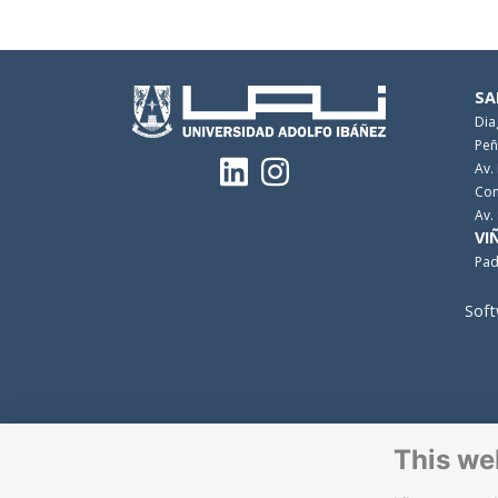
SA
Dia
Peñ
Av.
Con
Av.
VI
Pad
Soft
This we