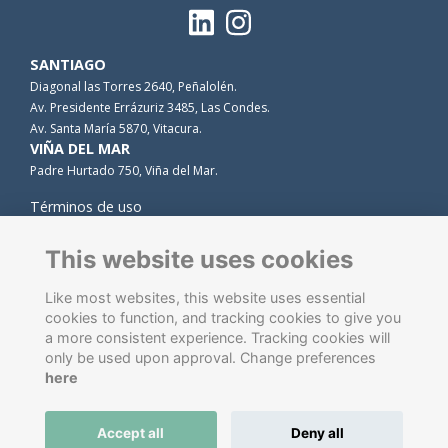
SANTIAGO
Diagonal las Torres 2640, Peñalolén.
Av. Presidente Errázuriz 3485, Las Condes.
Av. Santa María 5870, Vitacura.
VIÑA DEL MAR
Padre Hurtado 750, Viña del Mar.
Términos de uso
Privacidad
Cookies
This website uses cookies
Contacto
Like most websites, this website uses essential
cookies to function, and tracking cookies to give you
a more consistent experience. Tracking cookies will
only be used upon approval. Change preferences
here
Accept all
Deny all
Software de gestión de antiguos alumnos
energizado por