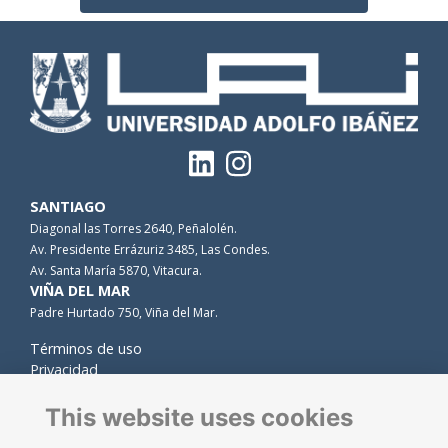
SANTIAGO
Diagonal las Torres 2640, Peñalolén.
Av. Presidente Errázuriz 3485, Las Condes.
Av. Santa María 5870, Vitacura.
VIÑA DEL MAR
Padre Hurtado 750, Viña del Mar.
Términos de uso
Privacidad
Cookies
Contacto
This website uses cookies