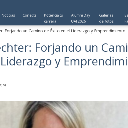
Noticias
Conecta
Potencia tu
Alumni Day
Galerías
E
carrera
UAI 2026
de fotos
F
er: Forjando un Camino de Éxito en el Liderazgo y Emprendimiento
echter: Forjando un Cam
l Liderazgo y Emprendim
ejo)