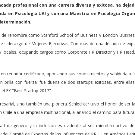
acada profesional con una carrera diversa y exitosa, ha dejado
a en Psicología UAI y con una Maestría en Psicología Organi
determinación.
es de renombre como Stanford School of Business y London Business 
de Liderazgo de Mujeres Ejecutivas. Con más de una década de ex
y locales, ocupando cargos como Corporate HR Director y HR Head
entrenador certificado, aportando sus conocimientos y sabiduría a fu
 brilla con fuerza: fue dueña de dos startups exitosas, entre ell
el EY "Best Startup 2017".
resarial, sino también una pionera. Schlechter tuvo el honor de ser
en Chile a una empresa multinacional, allanando el camino para futur
ad de género y la inclusión es evidente al ser miembro activo de
y del Comité de Expertos de los Influencers de RRHH en América Lati