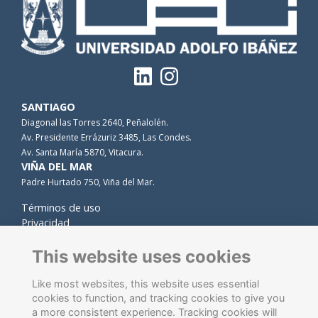
SANTIAGO
Diagonal las Torres 2640, Peñalolén.
Av. Presidente Errázuriz 3485, Las Condes.
Av. Santa María 5870, Vitacura.
VIÑA DEL MAR
Padre Hurtado 750, Viña del Mar.
Términos de uso
Privacidad
Cookies
Contacto
This website uses cookies
Like most websites, this website uses essential
cookies to function, and tracking cookies to give you
a more consistent experience. Tracking cookies will