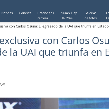
Noticias
Conecta
Potencia tu
Alumni Day
Galerías
E
carrera
UAI 2026
de fotos
F
lusiva con Carlos Osuna: El egresado de la UAI que triunfa en Estad
 exclusiva con Carlos Osu
e la UAI que triunfa en 
ejo)