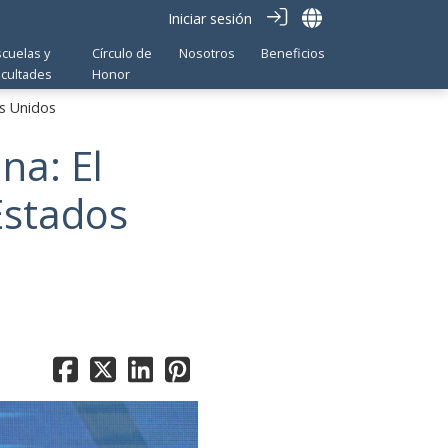
Iniciar sesión
scuelas y
Círculo de
Nosotros
Beneficios
acultades
Honor
os Unidos
na: El
Estados