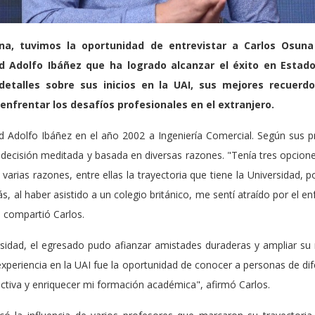
na, tuvimos la oportunidad de entrevistar a Carlos Osun
d Adolfo Ibáñez que ha logrado alcanzar el éxito en Estad
 detalles sobre sus inicios en la UAI, sus mejores recuerd
enfrentar los desafíos profesionales en el extranjero.
ad Adolfo Ibáñez en el año 2002 a Ingeniería Comercial. Según sus pr
decisión meditada y basada en diversas razones. "Tenía tres opcione
 varias razones, entre ellas la trayectoria que tiene la Universidad,
, al haber asistido a un colegio británico, me sentí atraído por el en
, compartió Carlos.
sidad, el egresado pudo afianzar amistades duraderas y ampliar su
periencia en la UAI fue la oportunidad de conocer a personas de dif
ctiva y enriquecer mi formación académica", afirmó Carlos.