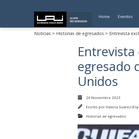
Home
Eventos
Noticias
>
Historias de egresados
> Entrevista exc
Entrevista
egresado d
Unidos
24 Noviembre 2023
Escrito por
Valeria Suárez (Esp
Historias de egresados