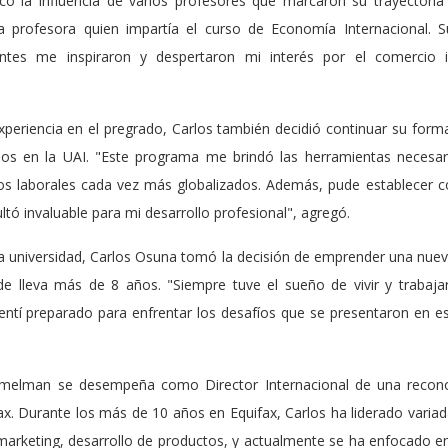
có la influencia de varios profesores que marcaron su trayectoria
a profesora quien impartía el curso de Economía Internacional. S
antes me inspiraron y despertaron mi interés por el comercio 
xperiencia en el pregrado, Carlos también decidió continuar su for
s en la UAI. "Este programa me brindó las herramientas necesari
os laborales cada vez más globalizados. Además, pude establecer c
sultó invaluable para mi desarrollo profesional", agregó.
n la universidad, Carlos Osuna tomó la decisión de emprender una nue
de lleva más de 8 años. "Siempre tuve el sueño de vivir y trabajar
ntí preparado para enfrentar los desafíos que se presentaron en es
emelman se desempeña como Director Internacional de una recono
x. Durante los más de 10 años en Equifax, Carlos ha liderado variad
arketing, desarrollo de productos, y actualmente se ha enfocado en