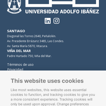
SANTIAGO
Diagonal las Torres 2640, Peñalolén.
Av. Presidente Errázuriz 3485, Las Condes.
Av. Santa María 5870, Vitacura.
VIÑA DEL MAR
Padre Hurtado 750, Viña del Mar.
Términos de uso
Privacidad
Cookies
Contacto
This website uses cookies
Like most websites, this website uses essential
cookies to function, and tracking cookies to give you
a more consistent experience. Tracking cookies will
only be used upon approval. Change preferences