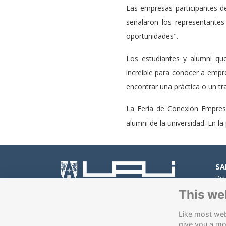
Las empresas participantes de
señalaron los representant
oportunidades".
Los estudiantes y alumni qu
increíble para conocer a empr
encontrar una práctica o un t
La Feria de Conexión Empresar
alumni de la universidad. En l
SA
Dia
Peñ
This we
Av.
Con
Like most webs
Av.
give you a mo