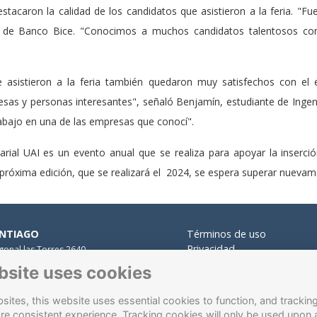
stacaron la calidad de los candidatos que asistieron a la feria. "F
es de Banco Bice. "Conocimos a muchos candidatos talentosos co
e asistieron a la feria también quedaron muy satisfechos con el 
esas y personas interesantes", señaló Benjamín, estudiante de Ingen
rabajo en una de las empresas que conocí".
ial UAI es un evento anual que se realiza para apoyar la inserció
a próxima edición, que se realizará el 2024, se espera superar nuevam
NTIAGO
Términos de uso
Privacidad
gonal las Torres 2640,
Cookies
alolén.
bsite uses cookies
Contacto
 Presidente Errázuriz 3485, Las
des.
ites, this website uses essential cookies to function, and trackin
 Santa María 5870, Vitacura.
re consistent experience. Tracking cookies will only be used upon 