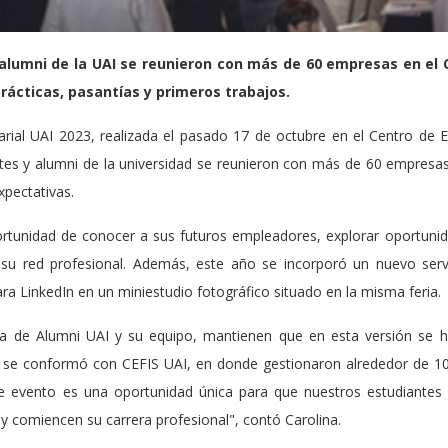
alumni de la UAI se reunieron con más de 60 empresas en el 
rácticas, pasantías y primeros trabajos.
rial UAI 2023, realizada el pasado 17 de octubre en el Centro de E
es y alumni de la universidad se reunieron con más de 60 empresas l
xpectativas.
ortunidad de conocer a sus futuros empleadores, explorar oportunid
su red profesional. Además, este año se incorporó un nuevo servici
ra LinkedIn en un miniestudio fotográfico situado en la misma feria.
ra de Alumni UAI y su equipo, mantienen que en esta versión se h
se conformó con CEFIS UAI, en donde gestionaron alrededor de 10
ste evento es una oportunidad única para que nuestros estudiantes
y comiencen su carrera profesional", contó Carolina.