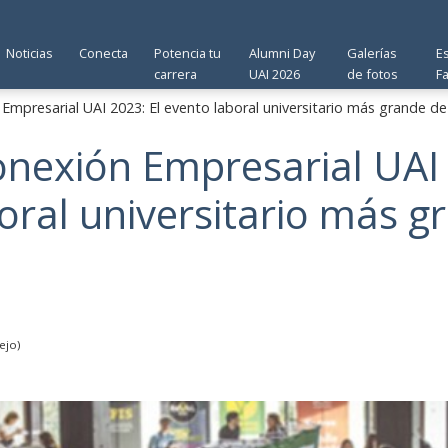
Noticias
Conecta
Potencia tu
Alumni Day
Galerías
E
carrera
UAI 2026
de fotos
F
Empresarial UAI 2023: El evento laboral universitario más grande de
onexión Empresarial UAI 
oral universitario más g
ejo)