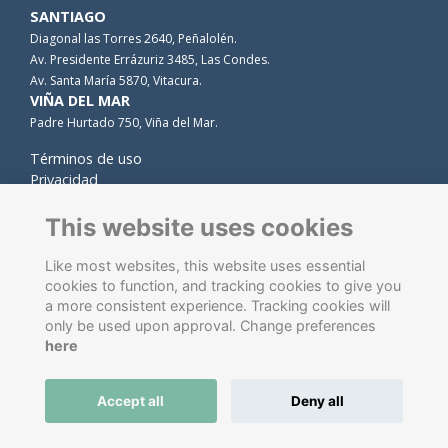
SANTIAGO
Diagonal las Torres 2640, Peñalolén.
Av. Presidente Errázuriz 3485, Las Condes.
Av. Santa María 5870, Vitacura.
VIÑA DEL MAR
Padre Hurtado 750, Viña del Mar.
Términos de uso
Privacidad
Cookies
Contacto
This website uses cookies
Like most websites, this website uses essential
cookies to function, and tracking cookies to give you
a more consistent experience. Tracking cookies will
only be used upon approval. Change preferences
here
Software de gestión de antiguos alumnos
energizado por
Accept all
Deny all
ToucanTech