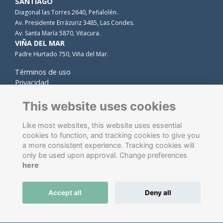
SANTIAGO
Diagonal las Torres 2640, Peñalolén.
Av. Presidente Errázuriz 3485, Las Condes.
Av. Santa María 5870, Vitacura.
VIÑA DEL MAR
Padre Hurtado 750, Viña del Mar.
Términos de uso
Privacidad
Cookies
Contacto
This website uses cookies
Like most websites, this website uses essential
cookies to function, and tracking cookies to give you
a more consistent experience. Tracking cookies will
only be used upon approval. Change preferences
here
Software de gestión de antiguos alumnos
energizado por
Accept all
Deny all
ToucanTech