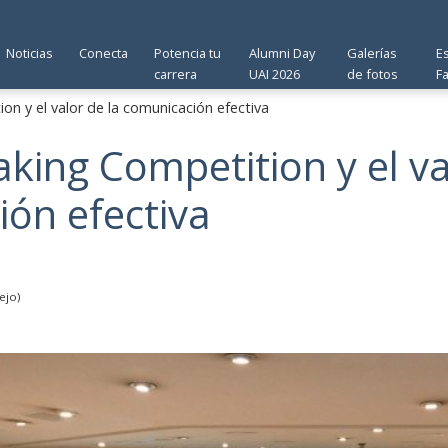
Noticias
Conecta
Potencia tu
Alumni Day
Galerías
E
carrera
UAI 2026
de fotos
F
on y el valor de la comunicación efectiva
aking Competition y el va
ón efectiva
ejo)