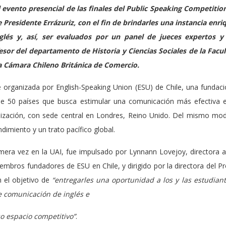
evento presencial de las finales del Public Speaking Competition
e Presidente Errázuriz, con el fin de brindarles una instancia en
nglés y, así, ser evaluados por un panel de jueces expertos y
esor del departamento de Historia y Ciencias Sociales de la Facul
la Cámara Chileno Británica de Comercio.
 organizada por English-Speaking Union (ESU) de Chile, una fundac
de 50 países que busca estimular una comunicación más efectiva e
ización, con sede central en Londres, Reino Unido. Del mismo modo
imiento y un trato pacífico global.
imera vez en la UAI, fue impulsado por Lynnann Lovejoy, directora 
iembros fundadores de ESU en Chile, y dirigido por la directora del 
 el objetivo de
“entregarles una oportunidad a los y las estudia
e comunicación de inglés e
o espacio competitivo”
.