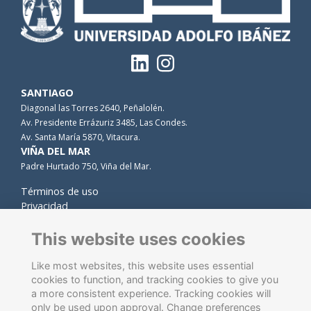
SANTIAGO
Diagonal las Torres 2640, Peñalolén.
Av. Presidente Errázuriz 3485, Las Condes.
Av. Santa María 5870, Vitacura.
VIÑA DEL MAR
Padre Hurtado 750, Viña del Mar.
Términos de uso
Privacidad
Cookies
Contacto
This website uses cookies
Like most websites, this website uses essential
cookies to function, and tracking cookies to give you
a more consistent experience. Tracking cookies will
only be used upon approval. Change preferences