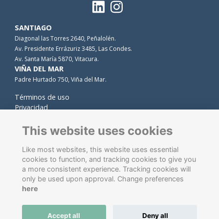
SANTIAGO
Diagonal las Torres 2640, Peñalolén.
Av. Presidente Errázuriz 3485, Las Condes.
Av. Santa María 5870, Vitacura.
VIÑA DEL MAR
Padre Hurtado 750, Viña del Mar.
Términos de uso
Privacidad
Cookies
Contacto
This website uses cookies
Like most websites, this website uses essential
cookies to function, and tracking cookies to give you
a more consistent experience. Tracking cookies will
only be used upon approval. Change preferences
here
Software de gestión de antiguos alumnos
energizado por
Accept all
Deny all