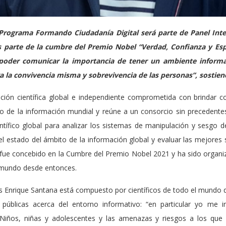
 Programa Formando Ciudadanía Digital será parte de Panel Int
s parte de la cumbre del Premio Nobel “Verdad, Confianza y Es
poder comunicar la importancia de tener un ambiente informa
 la convivencia misma y sobrevivencia de las personas”, sostiene
ción científica global e independiente comprometida con brindar co
o de la información mundial y reúne a un consorcio sin precedentes
ífico global para analizar los sistemas de manipulación y sesgo de
l estado del ámbito de la información global y evaluar las mejores 
E fue concebido en la Cumbre del Premio Nobel 2021 y ha sido orga
l mundo desde entonces.
uis Enrique Santana está compuesto por científicos de todo el mundo 
s públicas acerca del entorno informativo: “en particular yo me 
Niños, niñas y adolescentes y las amenazas y riesgos a los que 