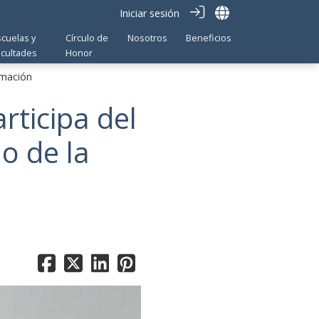
Iniciar sesión
scuelas y
Círculo de
Nosotros
Beneficios
acultades
Honor
rmación
rticipa del
o de la