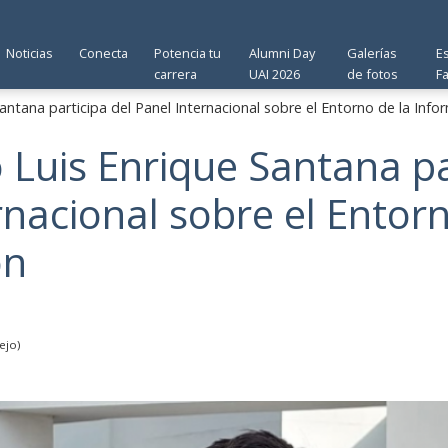
Noticias
Conecta
Potencia tu
Alumni Day
Galerías
E
carrera
UAI 2026
de fotos
F
ntana participa del Panel Internacional sobre el Entorno de la Info
Luis Enrique Santana pa
rnacional sobre el Entorn
ón
ejo)