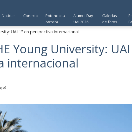
Noticias
Conecta
Potencia tu
Alumni Day
Galerías
E
carrera
UAI 2026
de fotos
F
ity: UAI 1° en perspectiva internacional
E Young University: UAI
a internacional
ejo)