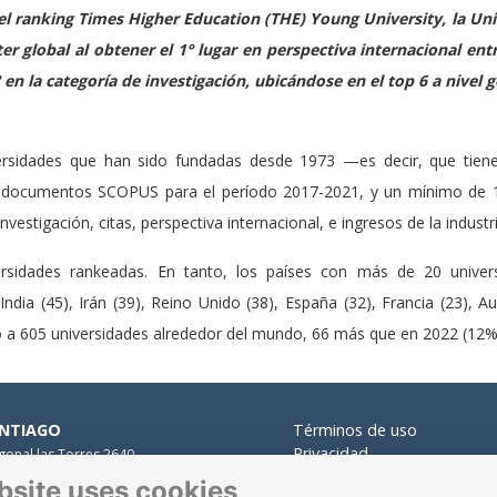
el ranking Times Higher Education (THE) Young University, la Un
er global al obtener el 1° lugar en perspectiva internacional entr
en la categoría de investigación, ubicándose en el top 6 a nivel g
iversidades que han sido fundadas desde 1973 —es decir, que ti
 documentos SCOPUS para el período 2017-2021, y un mínimo de 
vestigación, citas, perspectiva internacional, e ingresos de la industri
ersidades rankeadas. En tanto, los países con más de 20 univers
ndia (45), Irán (39), Reino Unido (38), España (32), Francia (23), Aus
ió a 605 universidades alrededor del mundo, 66 más que en 2022 (12%
NTIAGO
Términos de uso
Privacidad
gonal las Torres 2640,
Cookies
alolén.
bsite uses cookies