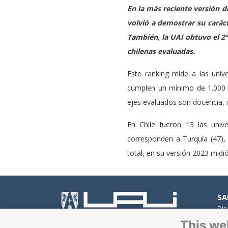
En la más reciente versión d
volvió a demostrar su caráct
También, la UAI obtuvo el 2° 
chilenas evaluadas.
Este ranking mide a las un
cumplen un mínimo de 1.000
ejes evaluados son docencia, in
En Chile fueron 13 las univ
corresponden a Turquía (47), I
total, en su versión 2023 mid
SA
Dia
Peñ
This we