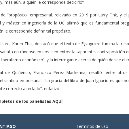
y, más aún, a quién le corresponde decidirlo”.
de “propósito” empresarial, relevado en 2019 por Larry Fink, y el
ivil y máster en Ingeniería de la UC afirmó que es fundamental p
n le corresponde definir tal propósito.
 Icare, Karen Thal, destacó que el texto de Eyzaguirre ilumina la r
rial, centrándose en dos elementos: la -aparente- contraposición en
 liberalismo económico); y la interrogante acerca de quién decide el r
ral de Quiñenco, Francisco Pérez Mackenna, resaltó -entre otros 
el sentido empresarial. “La gracia del libro de Juan Ignacio es que 
e correcto a un lado”, enfatizó.
pletos de los panelistas AQUÍ
NTIAGO
Términos de uso