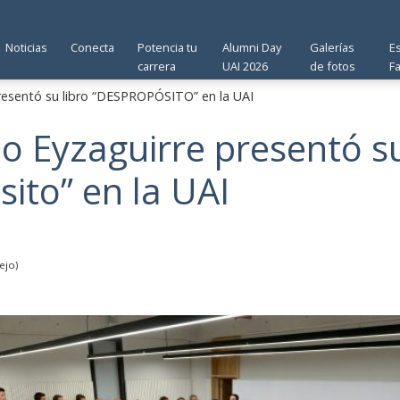
Noticias
Conecta
Potencia tu
Alumni Day
Galerías
E
carrera
UAI 2026
de fotos
F
presentó su libro “DESPROPÓSITO” en la UAI
io Eyzaguirre presentó su
ito” en la UAI
ejo)