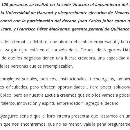
 120 personas se realizó en la sede Vitacura el lanzamiento del 
 la Universidad de Harvard y vicepresidente ejecutivo de Nexans.
 contó con la participación del decano Juan Carlos Jobet como
 Icare, y Francisco Pérez Mackenna, gerente general de Quiñenco
 de la temática del libro, que aborda el sentido empresarial y la “co
que -según dijo- está en el corazón de la Escuela de Negocios UA
 de que los negocios tienen una fuerza creadora, una capacidad d
de las personas que es irreemplazable”.
mplejos: sociales, políticos, institucionales, tecnológicos, amb
nes dificultades, pero ofrecen oportunidades… Para poder solucio
 público, pero en nuestra Escuela creemos que solo los vamos a poder
, talento, innovación y espíritu emprendedor”, agregó el decano.
Eyzaguirre señaló que el libro intenta presentar que “estamos en un
n que nos encontramos, que no es menor, vale la pena preguntarse